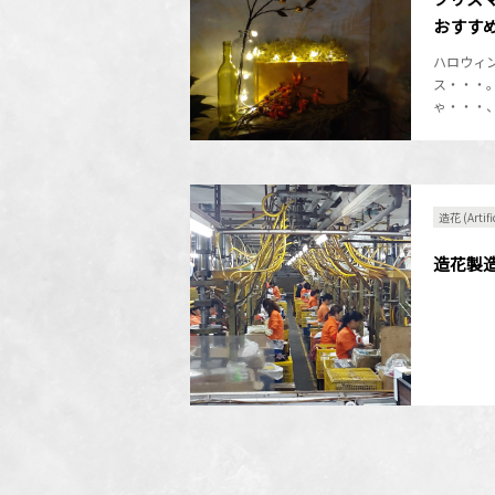
おすす
ハロウィ
ス・・・
ゃ・・・、
造花 (Arti
造花製