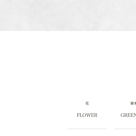
花
草
FLOWER
GREE