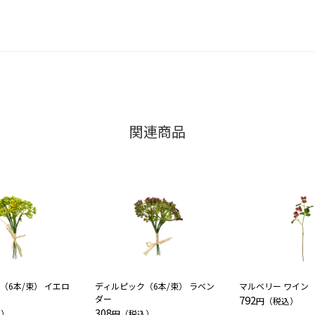
関連商品
（6本/束） イエロ
ディルピック（6本/束） ラベン
マルベリー ワイン
ダー
792
円（税込）
308
込）
円（税込）