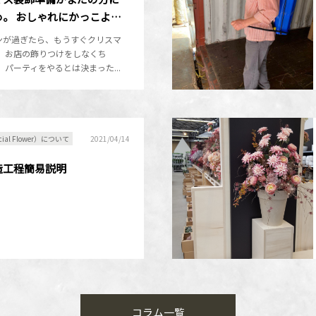
め。 おしゃれにかっこよ…
ンが過ぎたら、もうすぐクリスマ
。 お店の飾りつけをしなくち
 パーティをやるとは決まった...
ficial Flower）について
2021/04/14
造工程簡易説明
コラム一覧