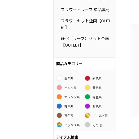
フラワー・リーフ 単品素材
フラワーセット企画【OUTL
ET】
緑化（リーフ）セット企画
【OUTLET】
商品カテゴリー
白色系
赤色系
ピンク系
黄色系
オレンジ系
緑色系
青色系
紫色系
茶色系
ゴールド系
ミックス系
その他
アイテム検索