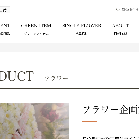
出荷
SEARCH
ENT
GREEN ITEM
SINGLE FLOWER
ABOUT
企画商品
グリーンアイテム
単品花材
FIANとは
DUCT
フラワー
フラワー企画
お花を使った完成品ラインア