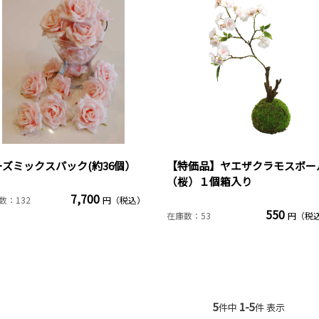
ーズミックスパック(約36個）
【特価品】ヤエザクラモスボー
（桜）１個箱入り
7,700
数：132
円（税込）
550
在庫数：53
円（税
5
1-5
件中
件 表示