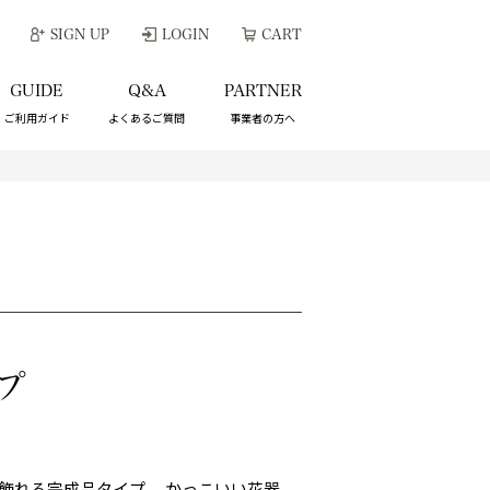
SIGN UP
LOGIN
CART
GUIDE
Q&A
PARTNER
ご利用ガイド
よくあるご質問
事業者の方へ
プ
ま飾れる完成品タイプ。 かっこいい花器