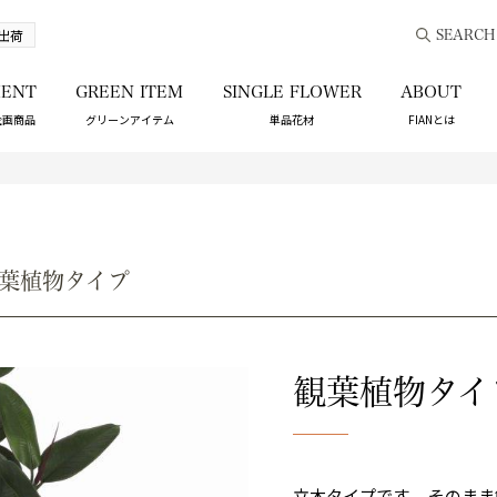
出荷
SEARCH
ENT
GREEN ITEM
SINGLE FLOWER
ABOUT
企画商品
グリーンアイテム
単品花材
FIANとは
葉植物タイプ
観葉植物タイ
立木タイプです。 そのま