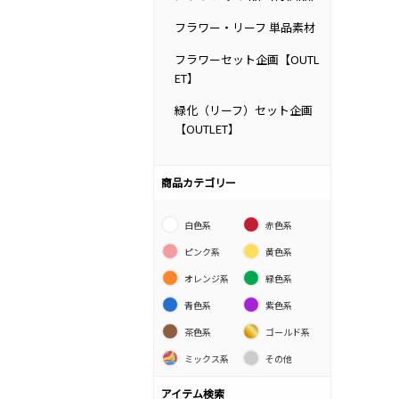
フラワー・リーフ 単品素材
フラワーセット企画【OUTL
ET】
緑化（リーフ）セット企画
【OUTLET】
商品カテゴリー
白色系
赤色系
ピンク系
黄色系
オレンジ系
緑色系
青色系
紫色系
茶色系
ゴールド系
ミックス系
その他
アイテム検索