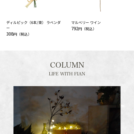
ディルピック（6本/束） ラベンダ
マルベリー ワイン
ー
792
円（税込）
308
円（税込）
カートへ進む
お買い物を続ける
COLUMN
LIFE WITH FIAN