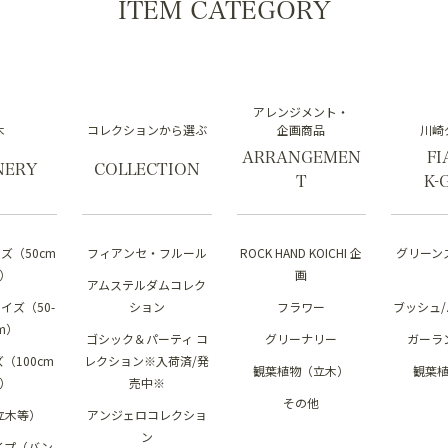
ITEM CATEGORY
アレンジメント・
木
コレクションから選ぶ
企画商品
川崎
ARRANGEMEN
FI
NERY
COLLECTION
T
K-
ズ（50cm
フィアンセ・フルール
ROCK HAND KOICHI 企
グリーン
）
画
アムステルダムコレク
イズ（50-
ション
フラワー
ブッシュ
cm）
ゴシック＆パーティ コ
グリーナリー
ガーラ
（100cm
レクション※入荷済/発
観葉植物（立木）
観葉
）
売中※
その他
立木等）
アンジェロコレクショ
ン
イプ（バン