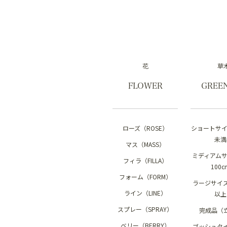
花
草
FLOWER
GREE
ローズ（ROSE）
ショートサイ
未満
マス（MASS）
ミディアムサ
フィラ（FILLA）
100
フォーム（FORM）
ラージサイズ
ライン（LINE）
以上
スプレー（SPRAY）
完成品（
ベリー（BERRY）
ブッシュタ