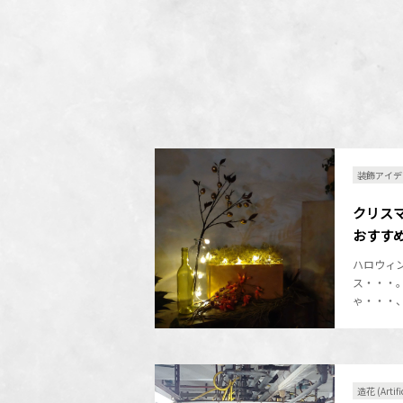
装飾アイデ
クリス
おすす
ハロウィ
ス・・・
ゃ・・・、
造花 (Arti