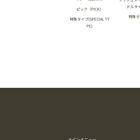
ドルタ
ピック（PICK）
特殊タ
特殊タイプ(SPECIAL TY
PE)
メインメニュー