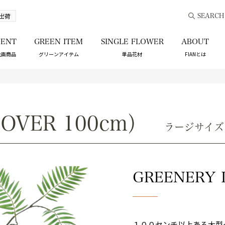
出荷
SEARCH
ENT
GREEN ITEM
SINGLE FLOWER
ABOUT
企画商品
グリーンアイテム
単品花材
FIANとは
（OVER 100cm）
ラージサイズ
GREENERY 
１００センチ以上ある大型