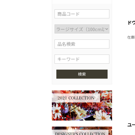
ド
在庫
検索
2021 COLLECTION
ユ
DESIGNER'S COLLECTION