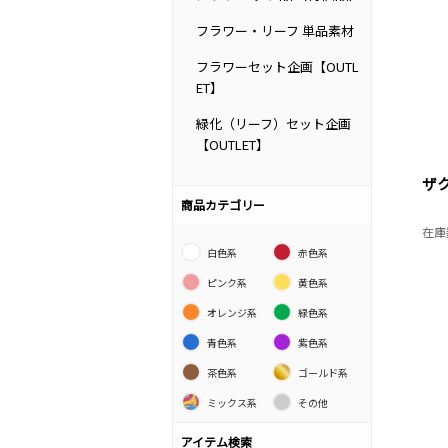
フラワー・リーフ 単品素材
フラワーセット企画【OUTL
ET】
緑化（リーフ）セット企画
【OUTLET】
ザ
商品カテゴリー
在庫
白色系
赤色系
ピンク系
黄色系
オレンジ系
緑色系
青色系
紫色系
茶色系
ゴールド系
ミックス系
その他
アイテム検索