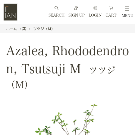
SEARCH
SIGN UP
LOGIN
CART
MENU
ホーム
葉
ツツジ（Ｍ）
Azalea, Rhododendro
n, Tsutsuji M
ツツジ
（Ｍ）