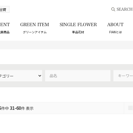
出荷
SEARCH
ENT
GREEN ITEM
SINGLE FLOWER
ABOUT
企画商品
グリーンアイテム
単品花材
FIANとは
5
31-60
件中
件 表示