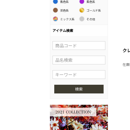
青色系
紫色系
茶色系
ゴールド系
ミックス系
その他
アイテム検索
ク
在庫
検索
2021 COLLECTION