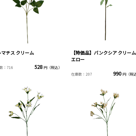
レマチス クリーム
【特価品】バンクシア クリー
エロー
528
数：716
円（税込）
990
在庫数：207
円（税